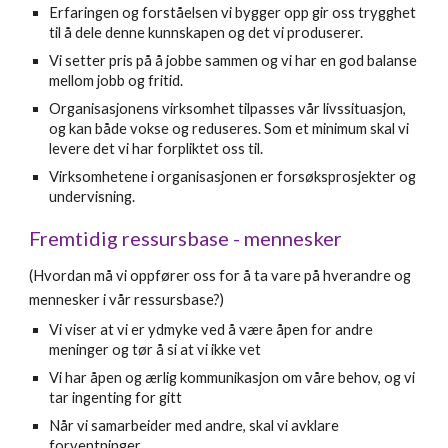
Erfaringen og forståelsen vi bygger opp gir oss trygghet
til å dele denne kunnskapen og det vi produserer.
Vi setter pris på å jobbe sammen og vi har en god balanse
mellom jobb og fritid.
Organisasjonens virksomhet tilpasses vår livssituasjon,
og kan både vokse og reduseres. Som et minimum skal vi
levere det vi har forpliktet oss til.
Virksomhetene i organisasjonen er forsøksprosjekter og
undervisning.
Fremtidig ressursbase - mennesker
(Hvordan må vi oppfører oss for å ta vare på hverandre og
mennesker i vår ressursbase?)
Vi viser at vi er ydmyke ved å være åpen for andre
meninger og tør å si at vi ikke vet
Vi har åpen og ærlig kommunikasjon om våre behov, og vi
tar ingenting for gitt
Når vi samarbeider med andre, skal vi avklare
forventninger