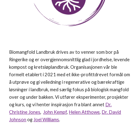
Biomangfold Landbruk drives av to venner som bor på
Ringerike og er overgjennomsnittlig glad i jordhelse, levende
kompost og kretsløplandbruk.
Organisasjonen
vår ble
formelt etablert i 2021 med et ikke-profittdrevet formål om
å
utprøve
og gi veiledning i re
generative og bærekraftige
løsninger i landbruk, med særlig fokus på biologisk mangfold
over og under bakken. Vi utfører eksperimenter,
prosjekter
og kurs, og vi henter inspirasjon fra blan
t annet
Dr.
Christine Jones
,
John Kempf
,
Helen Atthowe
,
Dr. David
Johnson
og
Joel Williams
.