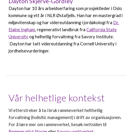
Dayton Skjerve-Gordley
Dayton har 10 års arbeidserfaring som prosjektleder i Oslo
kommune og ett år i NLR Østafjells. Han har en mastergrad i
miljøvitenskap og har videreutdanning i jordøkologi fra
Dr.
Elaine Ingham
, regenerativt landbruk fra
California State
University
og helhetlig forvaltning fra Savory Institute.
Dayton
har tatt videreutdanning fra Cornell University
i
jordhelsevurderinger.
Vår helhetlige kontekst
Vi etterstreber å ta i bruk rammeverket helthetlig
forvaltning (holisitic management) i drift av organisasjonen.
For å lære mer om rammeverket, besøk nettsiden til
Regenerativt Norge
eller
Savory-nettverket
.