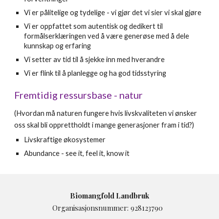
Vi er pålitelige og tydelige - vi gjør det vi sier vi skal gjøre
Vi er oppfattet som autentisk og dedikert til
formålserklæringen ved å være generøse med å dele
kunnskap og erfaring
Vi setter av tid til å sjekke inn med hverandre
Vi er flink til å planlegge og ha god tidsstyring
Fremtidig ressursbase - natur
(Hvordan må naturen fungere hvis livskvaliteten vi ønsker
oss skal bli opprettholdt i mange generasjoner fram i tid?)
Livskraftige økosystemer
Abundance - see it, feel it, know it
Biomangfold Landbru
k
Organisasjonsnummer: 928123790